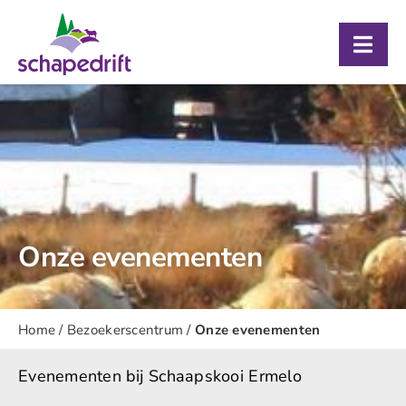
Ga
naar
Togg
inhoud
Navig
Over ons
Bezoekerscentrum
Schaapskooi
Agenda
Onze evenementen
Contact
Home
/
Bezoekerscentrum
/
Onze evenementen
Evenementen bij Schaapskooi Ermelo