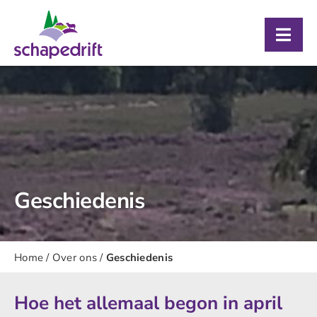
Ga
naar
Togg
inhoud
Navig
Over ons
Bezoekerscentrum
Schaapskooi
Agenda
Geschiedenis
Contact
Home
/
Over ons
/
Geschiedenis
Hoe het allemaal begon in april