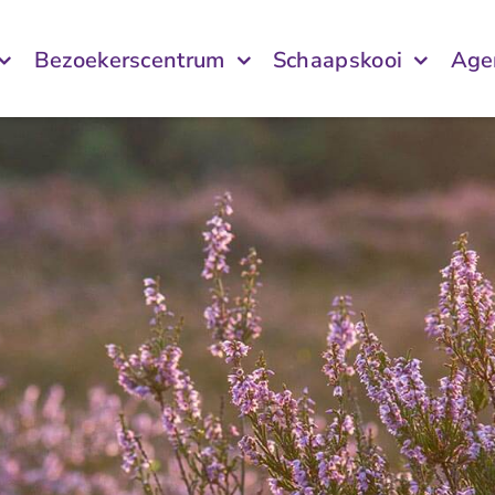
Bezoekerscentrum
Schaapskooi
Age