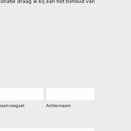
donatie draag ik bij aan het behoud van
ssenvoegsel
Achternaam