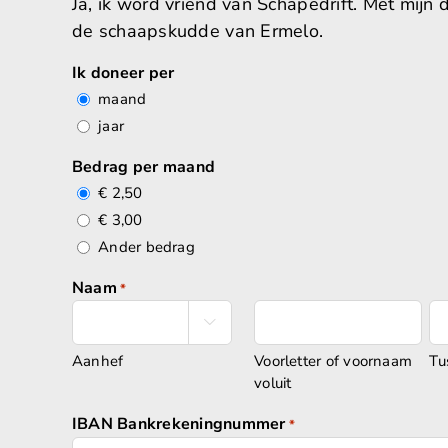
Ja, ik word vriend van Schapedrift. Met mijn 
de schaapskudde van Ermelo.
Ik doneer per
maand
jaar
Bedrag per maand
€ 2,50
€ 3,00
Ander bedrag
Naam
*

Aanhef
Voorletter of voornaam
Tu
voluit
IBAN Bankrekeningnummer
*