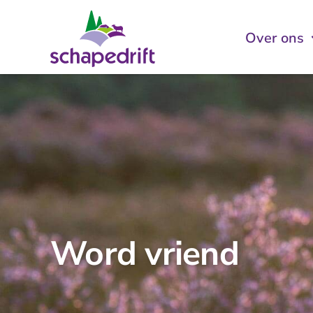
Ga
naar
Over ons
inhoud
Word vriend