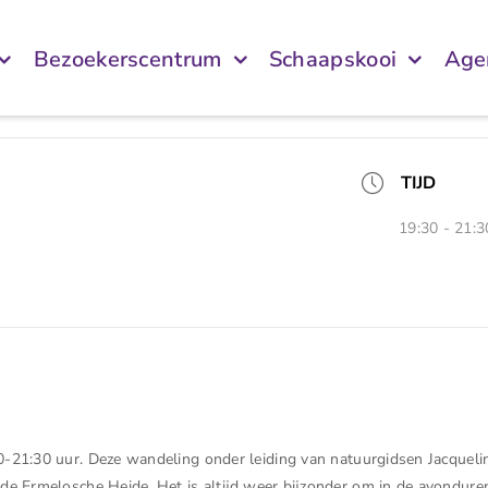
Bezoekerscentrum
Schaapskooi
Age
TIJD
19:30 - 21:3
0-21:30 uur. Deze wandeling onder leiding van natuurgidsen Jacquel
 de Ermelosche Heide. Het is altijd weer bijzonder om in de avondure