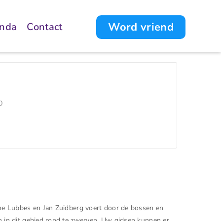
Word vriend
nda
Contact
0
ine Lubbes en Jan Zuidberg voert door de bossen en
n in dit gebied rond te zwerven. Uw gidsen kunnen er