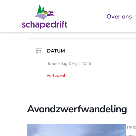
Ga
naar
Over ons
inhoud
DATUM
donderdag 09 jul 2026
Verlopen!
Avondzwerfwandeling
19:3
over