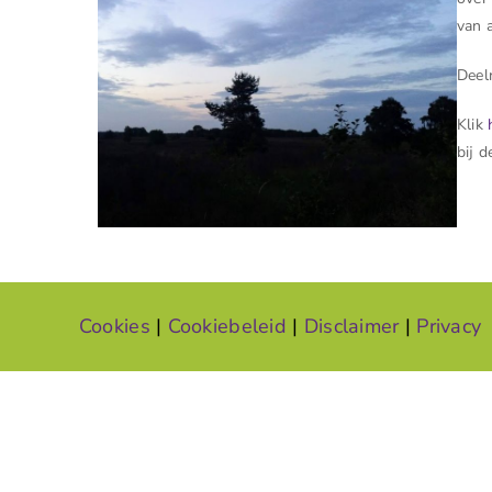
van a
Deel
Klik
bij d
Cookies
|
Cookiebeleid
|
Disclaimer
|
Privacy