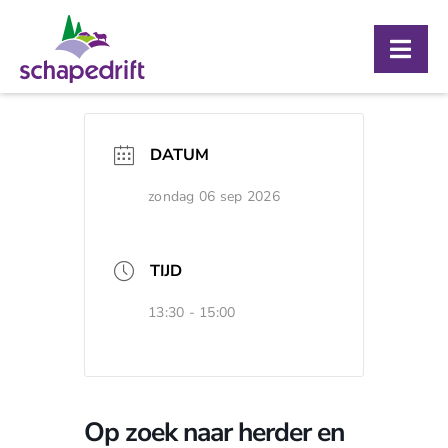
Ga
naar
Togg
inhoud
Navig
Over ons
DATUM
Bezoekerscentrum
zondag 06 sep 2026
Schaapskooi
Agenda
TIJD
Contact
13:30 - 15:00
Op zoek naar herder en