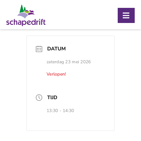
Ga
naar
Togg
inhoud
Navig
Over ons
DATUM
Bezoekerscentrum
zaterdag 23 mei 2026
Schaapskooi
Verlopen!
Agenda
Contact
TIJD
13:30 - 14:30