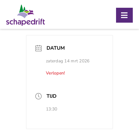
Ga
naar
Togg
inhoud
Navig
Over ons
DATUM
Bezoekerscentrum
zaterdag 14 mrt 2026
Schaapskooi
Verlopen!
Agenda
Contact
TIJD
13:30