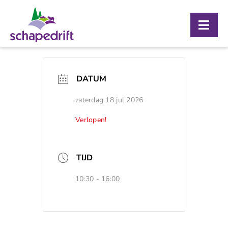
Ga
naar
Togg
inhoud
Navig
Over ons
DATUM
Bezoekerscentrum
zaterdag 18 jul 2026
Schaapskooi
Verlopen!
Agenda
Contact
TIJD
10:30 - 16:00