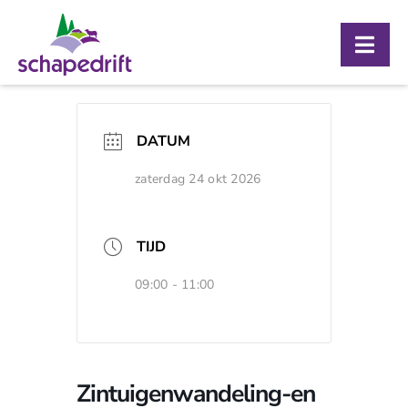
Ga
naar
Togg
inhoud
Navig
Over ons
DATUM
Bezoekerscentrum
zaterdag 24 okt 2026
Schaapskooi
Agenda
TIJD
Contact
09:00 - 11:00
Zintuigenwandeling-en